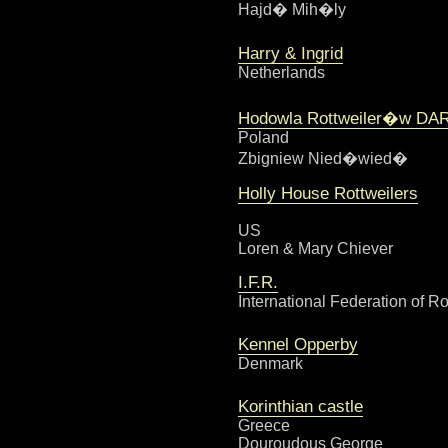
Hajd� Mih�ly
Harry & Ingrid
Netherlands
Hodowla Rottweiler�w DA
Poland
Zbigniew Nied�wied�
Holly House Rottweilers
US
Loren & Mary Chiever
I.F.R.
International Federation of Ro
Kennel Opperby
Denmark
Korinthian castle
Greece
Douroudous George