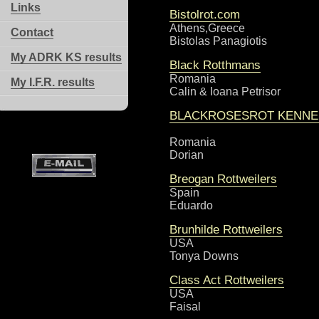
Links
Bistolrot.com
Athens,Greece
Contact
Bistolas Panagiotis
My ADRK KS results
Black Rotthmans
Romania
My I.F.R. results
Calin & Ioana Petrisor
BLACKROSESROT KENNE
Romania
Dorian
Breogan Rottweilers
Spain
Eduardo
Brunhilde Rottweilers
USA
Tonya Downs
Class Act Rottweilers
USA
Faisal