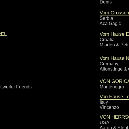
Denis
Vom Grossen
Serbia
Aca Gagic
REL
Vom Hause Ed
Croatia
Mladen & Pet
Vom Hause N
Germany
Alfons,Inge & 
VON GORIC
ttweiler Friends
Montenegro
Von Hause L
Italy
Vincenzo
VON HERRS
USA
Aaron & Steph