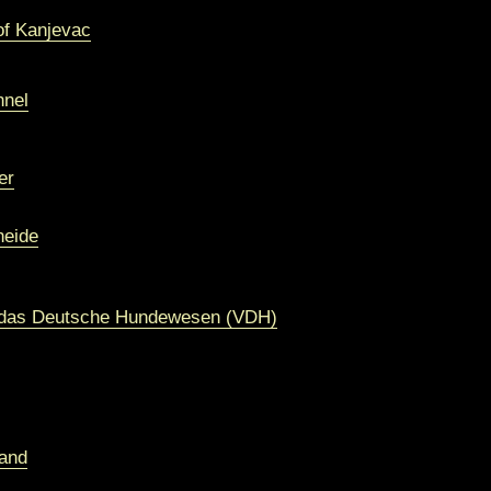
of Kanjevac
nnel
er
heide
 das Deutsche Hundewesen (VDH)
land