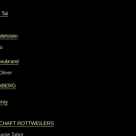
 Tal
elstein
ra
eubrand
Oliver
ABERG
eroy
CHAFT ROTTWEILERS
anie Tabor