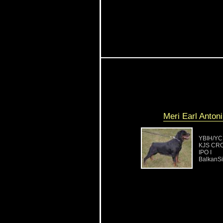
Meri Earl Anton
YBIH/YC
KJS CRO
IPO I
BalkanSi