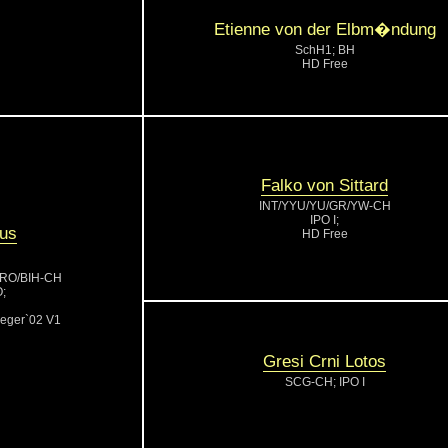
Etienne von der Elbm�ndung
SchH1; BH
HD Free
Falko von Sittard
INT/YYU/YU/GR/YW-CH
IPO I;
ius
HD Free
RO/BIH-CH
;
eger`02 V1
Gresi Crni Lotos
SCG-CH; IPO I