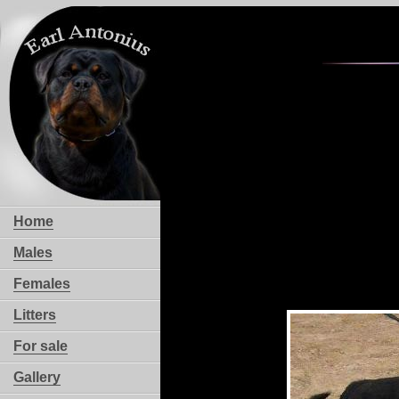
Home
Males
Females
Litters
For sale
Gallery