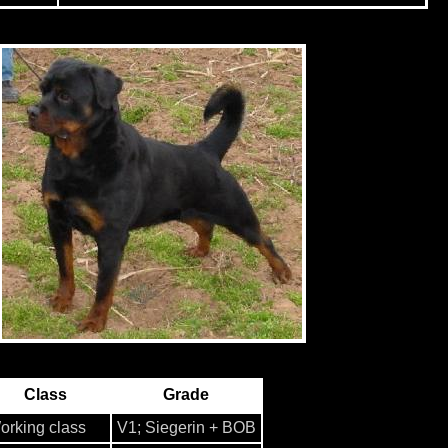
Class
Grade
orking class
V1; Siegerin + BOB