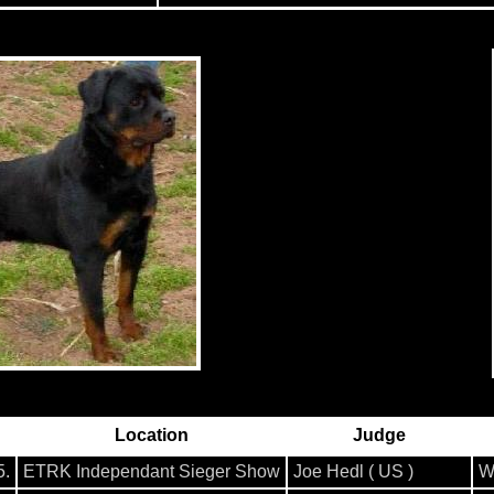
Location
Judge
5.
ETRK Independant Sieger Show
Joe Hedl ( US )
W