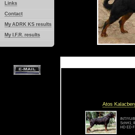
Links
Contact
My ADRK KS results
My I.F.R. results
Atos Kalacber
INT/YU/
SchH1; I
HD ED F