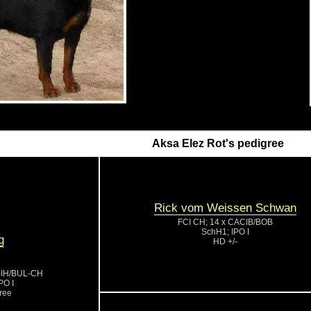
Aksa Elez Rot's pedigree
Rick vom Weissen Schwan
FCI CH; 14 x CACIB/BOB
SchH1; IPO I
g
HD +/-
BIH/BUL-CH
PO I
ree