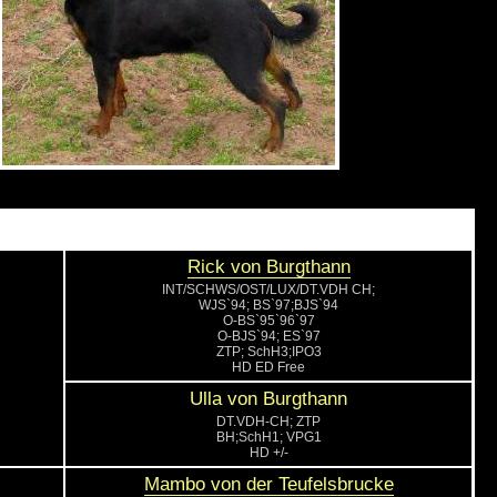
Rick von Burgthann
INT/SCHWS/OST/LUX/DT.VDH CH;
WJS`94; BS`97;BJS`94
O-BS`95`96`97
O-BJS`94; ES`97
ZTP; SchH3;IPO3
HD ED Free
Ulla von Burgthann
DT.VDH-CH; ZTP
BH;SchH1; VPG1
HD +/-
Mambo von der Teufelsbrucke