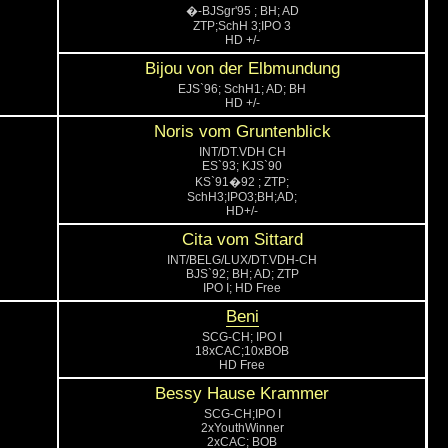
�-BJSgr'95 ; BH; AD
ZTP;SchH 3;IPO 3
HD +/-
Bijou von der Elbmundung
EJS`96; SchH1; AD; BH
HD +/-
Noris vom Gruntenblick
INT/DT.VDH CH
ES`93; KJS`90
KS`91�92 ; ZTP;
SchH3;IPO3;BH;AD;
HD+/-
Cita vom Sittard
INT/BELG/LUX/DT.VDH-CH
BJS`92; BH; AD; ZTP
IPO I; HD Free
Beni
SCG-CH; IPO I
18xCAC;10xBOB
HD Free
Bessy Hause Krammer
SCG-CH;IPO I
2xYouthWinner
2xCAC; BOB